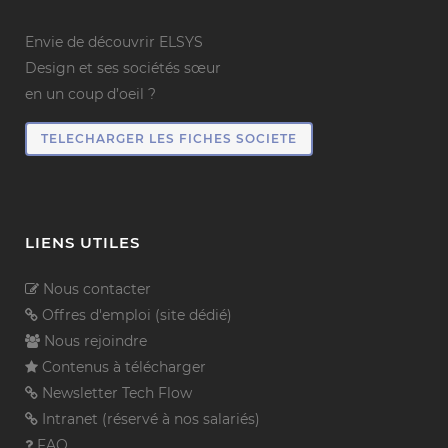
Envie de découvrir ELSYS
Design et ses sociétés sœur
en un coup d’oeil ?
TELECHARGER LES FICHES SOCIETE
LIENS UTILES
Nous contacter
Offres d'emploi (site dédié)
Nous rejoindre
Contenus à télécharger
Newsletter Tech Flow
Intranet (réservé à nos salariés)
FAQ