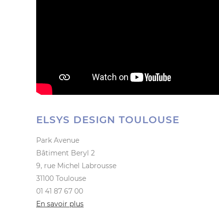
ELSYS DESIGN TOULOUSE
Park Avenue
Bâtiment Beryl 2
9, rue Michel Labrousse
31100 Toulouse
01 41 87 67 00
En savoir plus