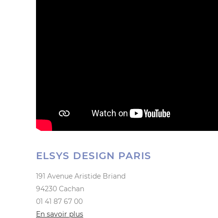
ELSYS DESIGN PARIS
191 Avenue Aristide Briand
94230 Cachan
01 41 87 67 00
En savoir plus