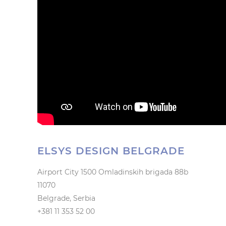
ELSYS DESIGN BELGRADE
Airport City 1500 Omladinskih brigada 88b
11070
Belgrade, Serbia
+381 11 353 52 00