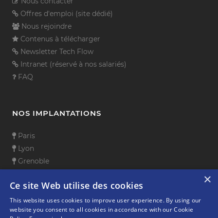
Nous contacter
Offres d'emploi (site dédié)
Nous rejoindre
Contenus à télécharger
Newsletter Tech Flow
Intranet (réservé à nos salariés)
FAQ
NOS IMPLANTATIONS
Paris
Lyon
Grenoble
Sophia Antipolis
×
Ce site Web utilise des cookies
Aix-en-Provence
Toulouse
This website uses cookies to improve user experience. By using our
website you consent to all cookies in accordance with our Cookie
Rennes