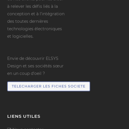
à relever les défis liés à la
conception et à l’intégration
des toutes dernières
technologies électroniques
et logicielles.
Envie de découvrir ELSYS
Design et ses sociétés sœur
en un coup d’oeil ?
TELECHARGER LES FICHES SOCIETE
LIENS UTILES