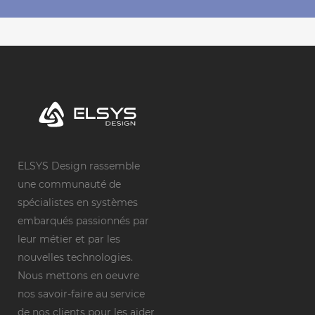
ELSYS Design rassemble
une communauté de
spécialistes en systèmes
embarqués passionnés par
leur métier et par les
nouvelles technologies.
Nous mettons en oeuvre
nos savoir-faire au service
de nos clients pour les aider