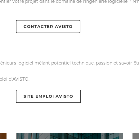
onfier votre projet dans le domaine de l’ingénierie logicielle ? 
CONTACTER AVISTO
nieurs logiciel mêlant potentiel technique, passion et savoir-êtr
ploi d’AViSTO.
SITE EMPLOI AVISTO