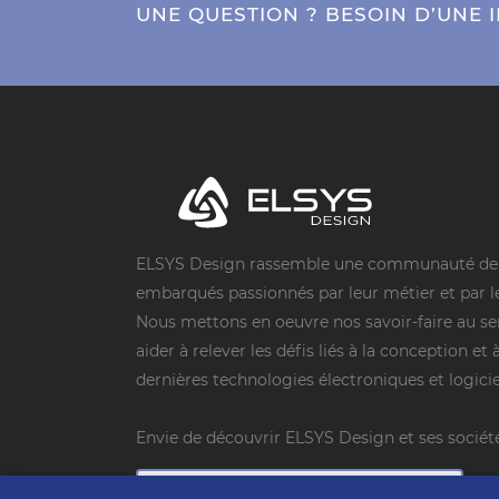
UNE QUESTION ? BESOIN D’UNE
ELSYS Design rassemble une communauté de s
embarqués passionnés par leur métier et par l
Nous mettons en oeuvre nos savoir-faire au ser
aider à relever les défis liés à la conception et 
dernières technologies électroniques et logicie
Envie de découvrir ELSYS Design et ses sociét
TELECHARGER LES FICHES SOCIETE