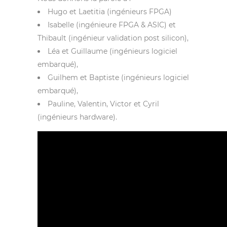
Hugo et Laetitia (ingénieurs FPGA)
Isabelle (ingénieure FPGA & ASIC) et
Thibault (ingénieur validation post silicon),
Léa et Guillaume (ingénieurs logiciel
embarqué),
Guilhem et Baptiste (ingénieurs logiciel
embarqué),
Pauline, Valentin, Victor et Cyril
(ingénieurs hardware).