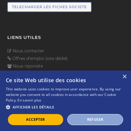
TELECHARGER LES FICHES SOCIETE
LIENS UTILES
Nous contacter
Offres d'emploi (site dédié)
Nous rejoindre
Contenus à télécharger
×
Ce site Web utilise des cookies
Newsletter Tech Flow
Intranet (réservé à nos salariés)
This website uses cookies to improve user experience. By using our
website you consent to all cookies in accordance with our Cookie
FAQ
Policy.
En savoir plus
AFFICHER LES DÉTAILS
NOS IMPLANTATIONS
ACCEPTER
REFUSER