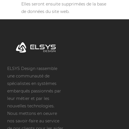
Elles seront ensuite supprimées de la base
de données du site web.
ELSYS Design rassemble
une communauté de
spécialistes en systèmes
embarqués passionnés par
leur métier et par les
nouvelles technologies.
Nous mettons en oeuvre
nos savoir-faire au service
de nos clients pour les aider