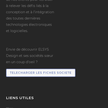
à relever les défis liés à la
conception et à l’intégration
des toutes dernières
technologies électroniques
et logicielles.
Envie de découvrir ELSYS
Design et ses sociétés sœur
en un coup d’oeil ?
TELECHARGER LES FICHES SOCIETE
LIENS UTILES