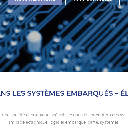
ANS LES SYSTÈMES EMBARQUÉS – É
 une société d’ingénierie spécialisée dans la conception des s
(microélectronique, logiciel embarqué, carte, système).