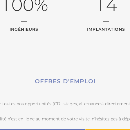
1
0
0
%
1
4
INGÉNIEURS
IMPLANTATIONS
OFFRES D’EMPLOI
 toutes nos opportunités (CDI, stages, alternances) directement 
lité n’est en ligne au moment de votre visite, n’hésitez pas à d