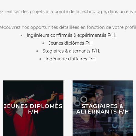
z réaliser des projets à la pointe de la technologie, dans un en
écouvrez nos opportunités détaillées en fonction de votre profil
Ingénieurs confirmés & expérimentés F/H
,
Jeunes diplômés F/H
,
Stagiaires & alternants F/H
,
Ingénierie d’affaires F/H
.
JEUNES DIPLOMES
STAGIAIRES &
F/H
ALTERNANTS F/H