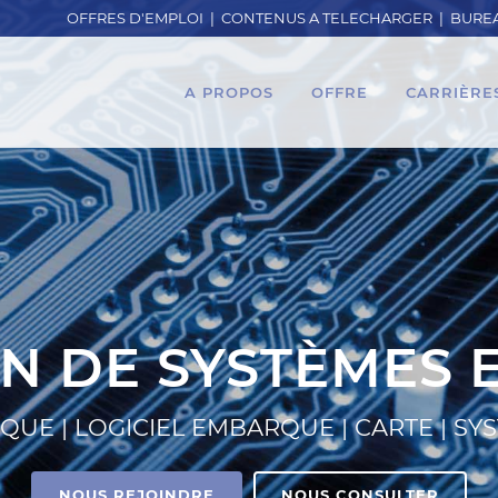
OFFRES D'EMPLOI
|
CONTENUS A TELECHARGER
|
BUREA
A PROPOS
OFFRE
CARRIÈRE
N DE SYSTÈMES
UE | LOGICIEL EMBARQUE | CARTE | S
NOUS REJOINDRE
NOUS CONSULTER