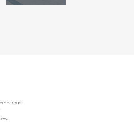
 embarqués.
?
iés.