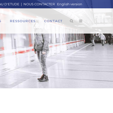
U D'ETUDE
|
NOUS CONTACTER
English version
S
RESSOURCES
CONTACT