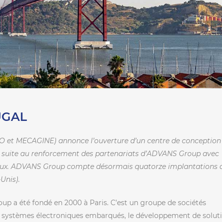
UGAL
 et MECAGINE) annonce l’ouverture d’un centre de conception
it suite au renforcement des partenariats d’ADVANS Group avec
aux.
ADVANS Group compte désormais quatorze implantations 
Unis).
p a été fondé en 2000 à Paris. C’est un groupe de sociétés
de systèmes électroniques embarqués, le développement de solut