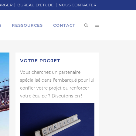
ARGER
|
BUREAU D'ETUDE
|
NOUS CONTACTER
S
RESSOURCES
CONTACT
VOTRE PROJET
Vous cherchez un partenaire
spécialisé dans l'embarqué pour lui
confier votre projet ou renforcer
votre équipe ? Discutons-en !