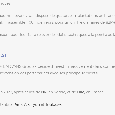
niques.
omir Jovanovic. Il dispose de quatorze implantations en Franc
. Il rassemble 1100 ingénieurs, pour un chiffre d’affaires de 82M
urs pour leur faire relever des défis techniques à la pointe de l
.
GAL
021, ADVANS Group a décidé d’investir massivement dans son ré
extension des partenariats avec ses principaux clients
en 2022, après celles de
Niš
, en Serbie, et de
Lille
, en France.
stants à
Paris
,
Aix
,
Lyon
et
Toulouse
.