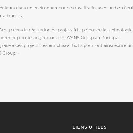
nieurs dans un environnement de travail sain, avec un bon équi
 attractifs.
up dans la réalisation de projets à la pointe de la technologie
e premier plan, les ingénieurs d’ADVANS Group au Portugal
râce à des projets très enrichissants. Ils pourront ainsi écrire un
S Group. »
LIENS UTILES