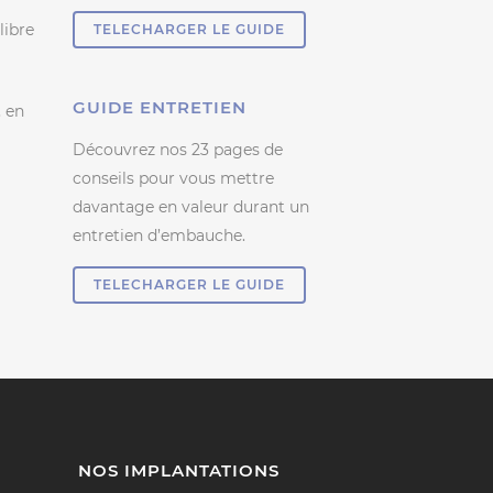
libre
TELECHARGER LE GUIDE
GUIDE ENTRETIEN
, en
Découvrez nos 23 pages de
conseils pour vous mettre
davantage en valeur durant un
entretien d’embauche.
TELECHARGER LE GUIDE
NOS IMPLANTATIONS