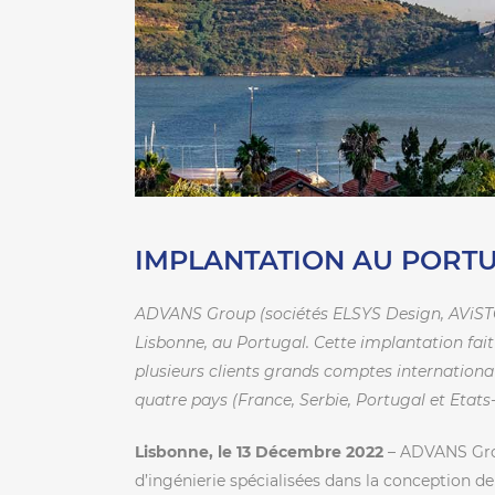
IMPLANTATION AU PORT
ADVANS Group (sociétés ELSYS Design, AViSTO
Lisbonne, au Portugal. Cette implantation fa
plusieurs clients grands comptes internation
quatre pays (France, Serbie, Portugal et Etats-
Lisbonne, le 13 Décembre 2022
– ADVANS Grou
d’ingénierie spécialisées dans la conception 