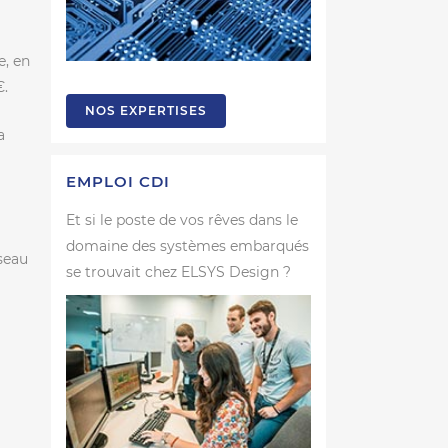
e, en
€.
NOS EXPERTISES
a
EMPLOI CDI
Et si le poste de vos rêves dans le
domaine des systèmes embarqués
seau
se trouvait chez ELSYS Design ?