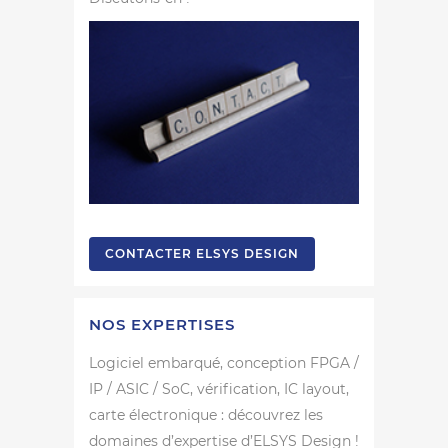
CONTACTER ELSYS DESIGN
NOS EXPERTISES
Logiciel embarqué, conception FPGA /
IP / ASIC / SoC, vérification, IC layout,
carte électronique : découvrez les
domaines d’expertise d’ELSYS Design !