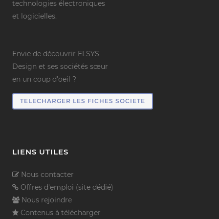
technologies électroniques
et logicielles.
Envie de découvrir ELSYS
Design et ses sociétés sœur
en un coup d’oeil ?
TELECHARGER LES FICHES SOCIETE
LIENS UTILES
Nous contacter
Offres d'emploi (site dédié)
Nous rejoindre
Contenus à télécharger