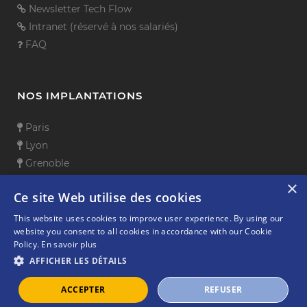
Newsletter Tech Flow
Intranet (réservé à nos salariés)
FAQ
NOS IMPLANTATIONS
Paris
Lyon
Grenoble
Sophia Antipolis
×
Ce site Web utilise des cookies
Aix-en-Provence
Toulouse
This website uses cookies to improve user experience. By using our
website you consent to all cookies in accordance with our Cookie
Rennes
Policy.
En savoir plus
Lille
AFFICHER LES DÉTAILS
ACCEPTER
REFUSER