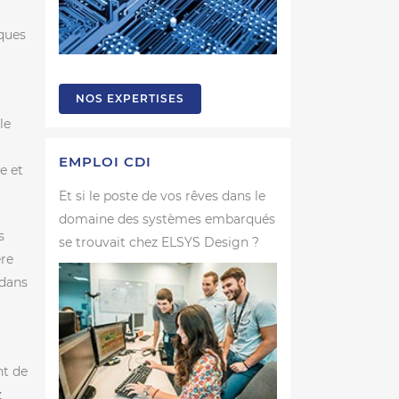
iques
NOS EXPERTISES
le
EMPLOI CDI
e et
Et si le poste de vos rêves dans le
domaine des systèmes embarqués
s
se trouvait chez ELSYS Design ?
re
 dans
nt de
z