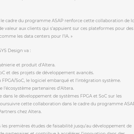
s le cadre du programme ASAP renforce cette collaboration de l
 valeur aux clients qui s’appuient sur ces plateformes pour des
omme les data centers pour l’IA. »
SYS Design va :
énierie et produit d’Altera.
 PoC et des projets de développement avancés.
 FPGA/SoC, le logiciel embarqué et l’intégration système.
 de l’écosystème partenaires d’Altera.
ce dans le développement de systèmes FPGA et SoC sur les
poursuivre cette collaboration dans le cadre du programme ASAP
artners chez Altera.
s les premières études de faisabilité jusqu’au développement de
 partenaires et contribue à accélérer l’innovation dans des