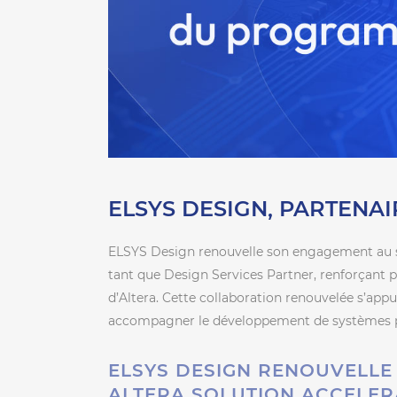
ELSYS DESIGN, PARTENA
ELSYS Design renouvelle son engagement au s
tant que Design Services Partner, renforçant 
d’Altera. Cette collaboration renouvelée s’app
accompagner le développement de systèmes 
ELSYS DESIGN RENOUVELLE
ALTERA SOLUTION ACCELER