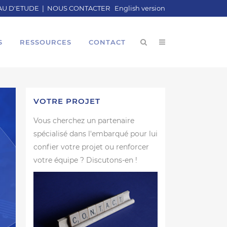
U D'ETUDE
|
NOUS CONTACTER
English version
S
RESSOURCES
CONTACT
VOTRE PROJET
Vous cherchez un partenaire
spécialisé dans l'embarqué pour lui
confier votre projet ou renforcer
votre équipe ? Discutons-en !