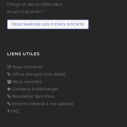
Design et ses sociétés sœur
en un coup d’oeil ?
TELECHARGER LES FICHES SOCIETE
LIENS UTILES
Nous contacter
Offres d'emploi (site dédié)
Nous rejoindre
Contenus à télécharger
Newsletter Tech Flow
Intranet (réservé à nos salariés)
FAQ