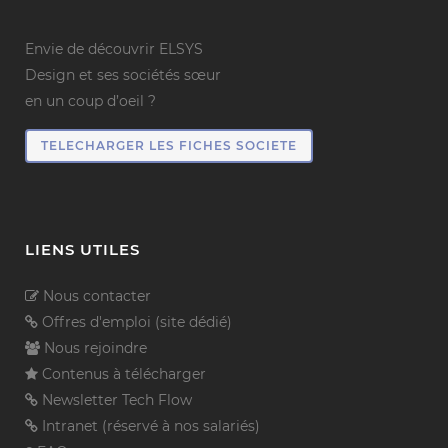
Envie de découvrir ELSYS
Design et ses sociétés sœur
en un coup d’oeil ?
TELECHARGER LES FICHES SOCIETE
LIENS UTILES
Nous contacter
Offres d'emploi (site dédié)
Nous rejoindre
Contenus à télécharger
Newsletter Tech Flow
Intranet (réservé à nos salariés)