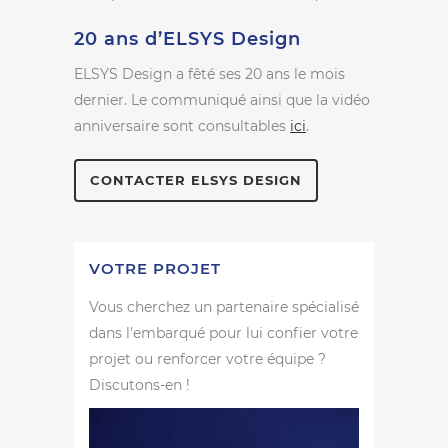
20 ans d’ELSYS Design
ELSYS Design a fêté ses 20 ans le mois
dernier. Le communiqué ainsi que la vidéo
anniversaire sont consultables
ici
.
CONTACTER ELSYS DESIGN
VOTRE PROJET
Vous cherchez un partenaire spécialisé
dans l'embarqué pour lui confier votre
projet ou renforcer votre équipe ?
Discutons-en !