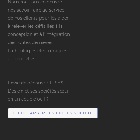
Nous mettons en oeuvre
nos savoir-faire au service
de nos clients pour les aider
à relever les défis liés à la
conception et à l’intégration
des toutes dernières
technologies électroniques
et logicielles.
Envie de découvrir ELSYS
Design et ses sociétés sœur
en un coup d’oeil ?
TELECHARGER LES FICHES SOCIETE