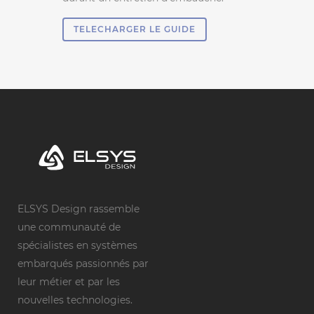
TELECHARGER LE GUIDE
ELSYS Design rassemble
une communauté de
spécialistes en systèmes
embarqués passionnés par
leur métier et par les
nouvelles technologies.