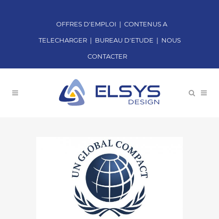
OFFRES D'EMPLOI
|
CONTENUS A
TELECHARGER
|
BUREAU D'ETUDE
|
NOUS
CONTACTER