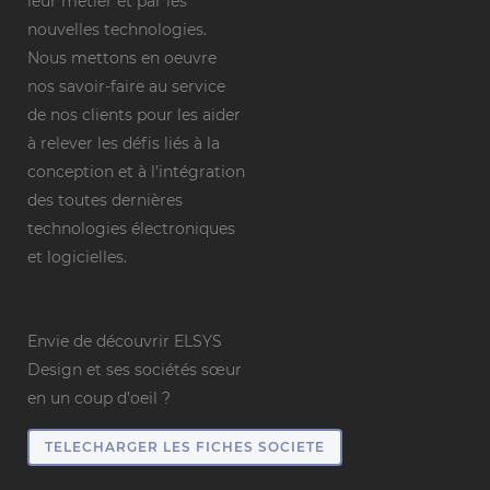
leur métier et par les
nouvelles technologies.
Nous mettons en oeuvre
nos savoir-faire au service
de nos clients pour les aider
à relever les défis liés à la
conception et à l’intégration
des toutes dernières
technologies électroniques
et logicielles.
Envie de découvrir ELSYS
Design et ses sociétés sœur
en un coup d’oeil ?
TELECHARGER LES FICHES SOCIETE