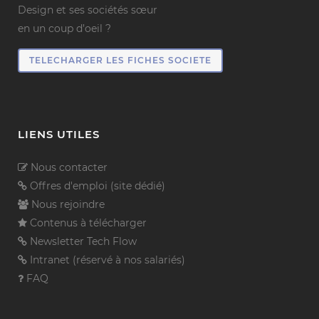
Design et ses sociétés sœur
en un coup d’oeil ?
TELECHARGER LES FICHES SOCIETE
LIENS UTILES
Nous contacter
Offres d'emploi (site dédié)
Nous rejoindre
Contenus à télécharger
Newsletter Tech Flow
Intranet (réservé à nos salariés)
FAQ