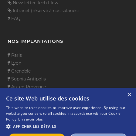
Newsletter Tech Flow
Intranet (réservé à nos salariés)
FAQ
NOS IMPLANTATIONS
Paris
Lyon
Grenoble
Sophia Antipolis
Aix-en-Provence
×
Toulouse
Ce site Web utilise des cookies
Rennes
This website uses cookies to improve user experience. By using our
Lille
website you consent to all cookies in accordance with our Cookie
Policy.
En savoir plus
AFFICHER LES DÉTAILS