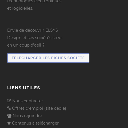
technologies électroniques
et logicielles.
Envie de découvrir ELSYS
Design et ses sociétés sœur
en un coup d’oeil ?
TELECHARGER LES FICHES SOCIETE
LIENS UTILES
Nous contacter
Offres d'emploi (site dédié)
Nous rejoindre
Contenus à télécharger