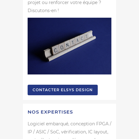
projet ou renforcer votre équipe ?
Discutons-en !
CONTACTER ELSYS DESIGN
NOS EXPERTISES
Logiciel embarqué, conception FPGA /
IP / ASIC / SoC, vérification, IC layout,