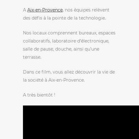
A
Aix-en-Provence
, nos équipes relèvent
des défis à la pointe de la technologie.
Nos locaux comprennent bureaux, espaces
collaboratifs, laboratoire d’électronique,
salle de pause, douche, ainsi qu’une
terrasse.
Dans ce film, vous allez découvrir la vie de
la société à Aix-en-Provence.
A très bientôt !