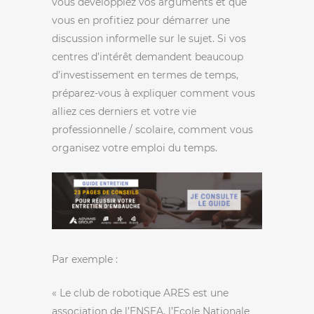
vous développiez vos arguments et que
vous en profitiez pour démarrer une
discussion informelle sur le sujet. Si vos
centres d’intérêt demandent beaucoup
d’investissement en termes de temps,
préparez-vous à expliquer comment vous
alliez ces derniers et votre vie
professionnelle / scolaire, comment vous
organisez votre emploi du temps.
Par exemple :
« Le club de robotique ARES est une
association de l’ENSEA, l’Ecole Nationale