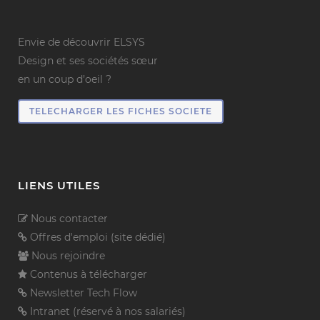
Envie de découvrir ELSYS
Design et ses sociétés sœur
en un coup d’oeil ?
TELECHARGER LES FICHES SOCIETE
LIENS UTILES
Nous contacter
Offres d'emploi (site dédié)
Nous rejoindre
Contenus à télécharger
Newsletter Tech Flow
Intranet (réservé à nos salariés)