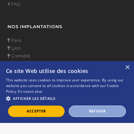
FAQ
NOS IMPLANTATIONS
Paris
Lyon
Grenoble
Sophia Antipolis
×
Ce site Web utilise des cookies
Aix-en-Provence
Toulouse
This website uses cookies to improve user experience. By using our
website you consent to all cookies in accordance with our Cookie
Rennes
Policy.
En savoir plus
Lille
AFFICHER LES DÉTAILS
ACCEPTER
REFUSER
© COPYRIGHT - ELSYS Design |
Mentions Légales
|
Plan
du Site
| Suivez-nous :