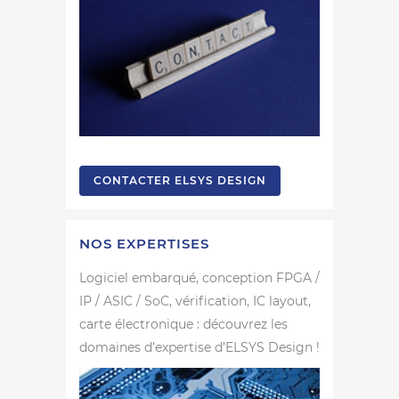
CONTACTER ELSYS DESIGN
NOS EXPERTISES
Logiciel embarqué, conception FPGA /
IP / ASIC / SoC, vérification, IC layout,
carte électronique : découvrez les
domaines d’expertise d’ELSYS Design !