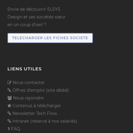
Envie de découvrir ELSYS
Design et ses sociétés sœur
en un coup d’oeil ?
TELECHARGER LES FICHES SOCIETE
LIENS UTILES
Nous contacter
Offres d'emploi (site dédié)
Nous rejoindre
Contenus à télécharger
Newsletter Tech Flow
Intranet (réservé à nos salariés)
FAQ