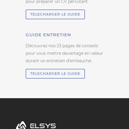
pour préparer un CV percutant.
TELECHARGER LE GUIDE
GUIDE ENTRETIEN
Découvrez nos 23 pages de conseils
pour vous mettre davantage en valeur
durant un entretien d’embauche.
TELECHARGER LE GUIDE