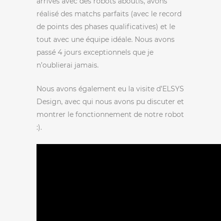
arrivés avec des robots aboutis, avons
réalisé des matchs parfaits (avec le record
de points des phases qualificatives) et le
tout avec une équipe idéale. Nous avons
passé 4 jours exceptionnels que je
n’oublierai jamais.
Nous avons également eu la visite d’ELSYS
Design, avec qui nous avons pu discuter et
montrer le fonctionnement de notre robot
:).