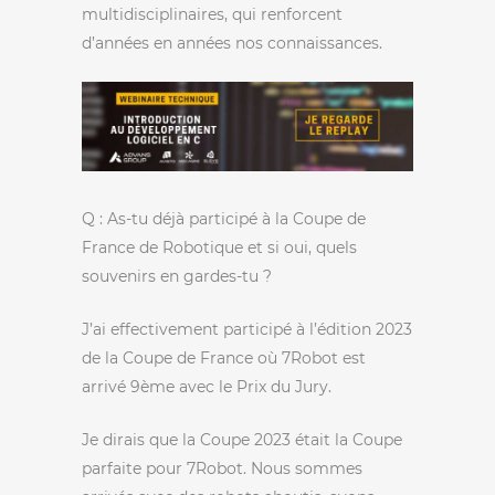
multidisciplinaires, qui renforcent
d’années en années nos connaissances.
Q : As-tu déjà participé à la Coupe de
France de Robotique et si oui, quels
souvenirs en gardes-tu ?
J’ai effectivement participé à l’édition 2023
de la Coupe de France où 7Robot est
arrivé 9ème avec le Prix du Jury.
Je dirais que la Coupe 2023 était la Coupe
parfaite pour 7Robot. Nous sommes